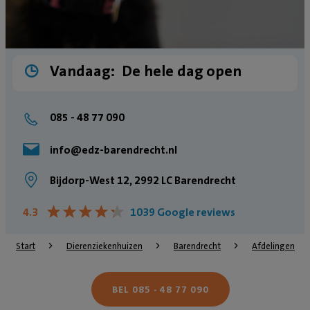
Vandaag:
De hele dag open
085 - 48 77 090
info@edz-barendrecht.nl
Bijdorp-West 12, 2992 LC Barendrecht
★
★
★
★
★
★
★
★
★
★
4.3
1039 Google reviews
Start
Dierenziekenhuizen
Barendrecht
Afdelingen
BEL 085 - 48 77 090