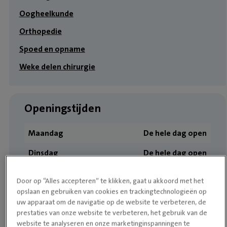
Oogheelkunde
Orthopedie
Spoed en opname
Weke delen chirurgie
Openingstijden
Maandag
De hele dag open
Dinsdag
De hele dag open
Woensdag
De hele dag open
Door op “Alles accepteren” te klikken, gaat u akkoord met het
opslaan en gebruiken van cookies en trackingtechnologieën op
Donderdag
De hele dag open
uw apparaat om de navigatie op de website te verbeteren, de
Vrijdag
De hele dag open
prestaties van onze website te verbeteren, het gebruik van de
website te analyseren en onze marketinginspanningen te