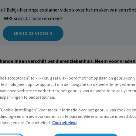
? Bekijk hier onze explainer video’s over het maken van een rön
MRI‑scan, CT‑scan en meer!
BEKIJK DE VIDEO'S
handelingen verschilt per dierenziekenhuis. Neem voor vragen
lles accepteren” te klikken, gaat u akkoord met het opslaan en gebruiken 
gtechnologieën op uw apparaat om de navigatie op de website te verbeter
 van onze website te verbeteren, het gebruik van de website te analysere
TERUG NAAR DISCIPLINES
inspanningen te ondersteunen.
“Cookie-instellingen” voor meer informatie over het gebruik van cookies e
kenhuizen met deze discipline
chnologieën om uw voorkeuren aan te passen. Meer informatie is beschikba
klaring en ons Cookiebeleid.
Cookiebeleid