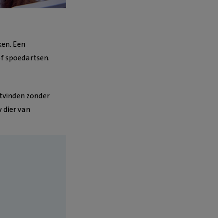
en. Een
of spoedartsen.
atvinden zonder
 dier van