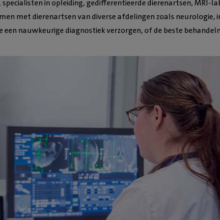
specialisten in opleiding, gedifferentieerde dierenartsen, MRI-l
men met dierenartsen van diverse afdelingen zoals neurologie, i
e een nauwkeurige diagnostiek verzorgen, of de beste behande