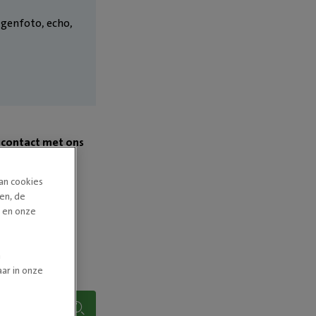
tgenfoto, echo,
 contact met ons
van cookies
en, de
n en onze
n
ar in onze