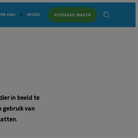
ER ONS
SPOED
AFSPRAAK MAKEN
ier in beeld te
n gebruik van
katten.