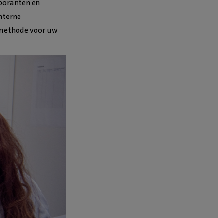
aboranten en
nterne
lmethode voor uw