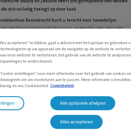
Hoeksche Waard en Zeeland heeft ons geïnspireerd een nieuwe
 die zich volledig toelegt op deze taak.
renziekenhuis Barendrecht kunt u terecht voor tweedelijns
ehandelingen op het gebied van o.a. oogheelkunde, chirurgie,
scopie, echo(cardio)grafie, medische beeldvorming (direct röntg
lles accepteren” te klikken, gaat u akkoord met het opslaan en gebruiken 
ogie, anesthesiologie, kaakchirurgie & Stomatologie en interne
gtechnologieën op uw apparaat om de navigatie op de website te verbeter
 dierenziekenhuis beschikt over een spoedkliniek met een dag- e
 van onze website te verbeteren, het gebruik van de website te analysere
pname/intensive care.
inspanningen te ondersteunen.
informatie
“Cookie-instellingen” voor meer informatie over het gebruik van cookies e
chnologieën om uw voorkeuren aan te passen. Meer informatie is beschikba
ziekenhuis Barendrecht beschikt over ruime parkeergelegenheid 
klaring en ons Cookiebeleid.
Cookiebeleid
★
★
Deborah Leidelmeijer
 goed te bereiken per trein of bus. Barendrecht beschikt over een
ellingen
Alle optionele afwijzen
Mijn teefje 'Lente' kreeg af
n en er is een bushalte voor de deur. Kijk voor de actuele
vrijdag opeens een ontsteki
 een reisplanner.
Alles accepteren
baarmoeder na een bevallin