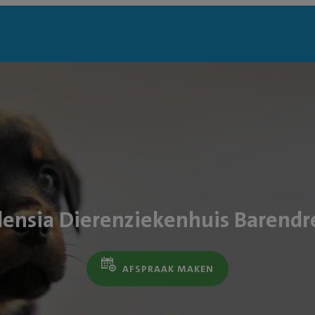
densia Dierenziekenhuis Barendr
AFSPRAAK MAKEN