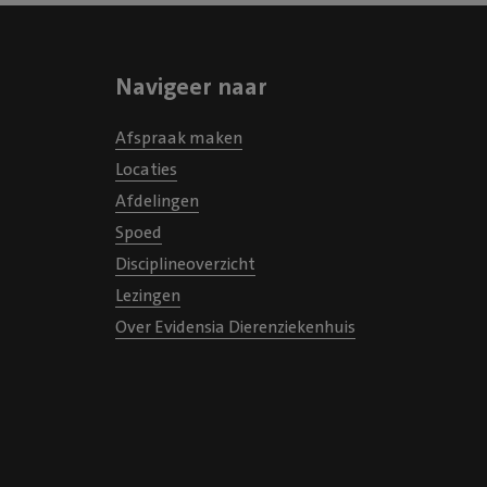
middag een foto van haar op
hierbij geplaatst heb) wat ik
vond want op de foto zag ik
Navigeer naar
weer beter ging met haar. 
we duidelijke informatie ov
Afspraak maken
kwaal, de behandeling en d
Locaties
Een dag later kon ik haar w
Afdelingen
ophalen. Ze was heel erg o
Spoed
De medicijnen kreeg ik gelij
Disciplineoverzicht
bij elkaar kostte het € 1.78
Lezingen
dat heb ik zeker voor mijn l
Over Evidensia Dierenziekenhuis
over. Ik ben niet verzekerd 
verzekering had dit geval to
gedekt want die dekken ni
de bevalling. Iedereen was h
voor haar bij Evidensia en ik