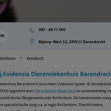
085 - 48 77 090
en
Bijdorp-West 12, 2992 LC Barendrecht
iekenhuizen
Barendrecht
 Evidensia Dierenziekenhuis Barendrec
ziekenhuis Barendrecht (voorheen Evidensia Spoed- & Verwijsklini
n 2016 opgericht door
Dierenkliniek Ridderkerk
in samenwerking m
Specialistische Diergeneeskunde Rotterdam. De toenemende vraa
en specialistische zorg o.a. in regio Rotterdam, Drechtsteden,