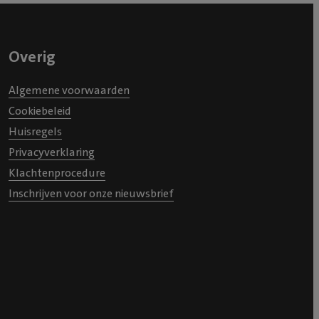
 (die ik
 heel fijn
 dat het
Overig
Ook kregen
er de
Algemene voorwaarden
e kosten.
Cookiebeleid
eer
Huisregels
pgeknapt!
Privacyverklaring
k mee. Alles
Klachtenprocedure
7,- maar
Inschrijven voor onze nieuwsbrief
ieve hondje
maar de
ch niet
ks rondom
eel lief
 vond de