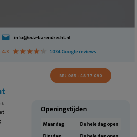
info@edz-barendrecht.nl
★
★
★
★
★
★
★
★
★
★
4.3
1034 Google reviews
BEL 085 - 48 77 090
ht
ek
Openingstijden
et
g
Maandag
De hele dag open
Dinsdag
De hele dag open