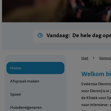
Vandaag:
De hele dag op
Start
Dierenz
Home
Welkom bij
Afspraak maken
Evidensia Dieren
voor Dieren) is i
Spoed
de Kliniek voor 
naar intensieve- 
Huisdiereigenaren