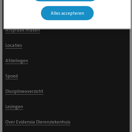
Navigeer naar
Alles accepteren
Afspraak maken
Locaties
Afdelingen
Spoed
Disciplineoverzicht
Lezingen
Over Evidensia Dierenziekenhuis