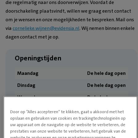
die regelmatig naar ons doorverwijzen. Voordat de
doorschakeling plaatsvindt, willen we graag eerst contact
om je wensen en onze mogelijkheden te bespreken. Mail ons
via
cornelieke.wijnen@evidensia.nl
. Wij nemen binnen enkele
dagen contact met je op.
Openingstijden
Maandag
De hele dag open
Dinsdag
De hele dag open
Woensdag
De hele dag open
Donderdag
De hele dag open
Door op “Alles accepteren” te klikken, gaat u akkoord met het
opslaan en gebruiken van cookies en trackingtechnologieën op
Vrijdag
De hele dag open
uw apparaat om de navigatie op de website te verbeteren, de
prestaties van onze website te verbeteren, het gebruik van de
Zaterdag
De hele dag open
website te analyseren en onze marketinginspanningen te