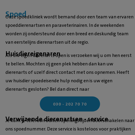
Spoed
Onze spoedkliniek wordt bemand door een team van ervaren
spoeddierenartsen en paraveterinairen. In de weekenden
worden zij ondersteund door een breed en deskundig team
van eerstelijns dierenartsen uit de regio.
Huisdiereigenaren
Als uw eigen dierenarts open is verzoeken wij u om hen eerst
te bellen. Mochten zij geen plek hebben dan kan uw
dierenarts of uzelf direct contact met ons opnemen. Heeft
uw huisdier spoedeisende hulp nodig en is uw eigen
dierenarts gesloten? Bel dan direct naar
030 - 202 70 70
Verwijzende dierenartsen - service
Je kunt je telefoon buiten openingstijden doorschakelen naar
ons spoednummer. Deze service is kosteloos voor praktijken