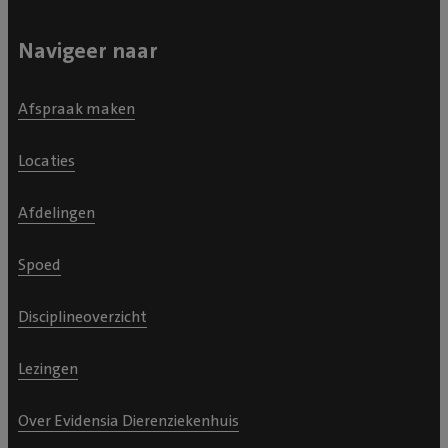
goed begeleid. We kregen uitleg over alle medicatie,
hoe we hem moesten voeden via de sonde. We
Navigeer naar
mochten zelfs achter even kijken hoe het moest. We
zagen ook hoe liefdevol het opnameteam met onze
Afspraak maken
kat omging: hij had echt wat harten gestolen. Thuis
begon onze grote vriend meteen weer te eten.
Locaties
Inmiddels is hij gecheckt door onze eigen dierenarts en
nog herstellende, zonder sonde en weer heerlijk in zijn
Afdelingen
eigen mandje. Nogmaals heel veel dank voor alle
zorgen, we zijn jullie heel erg dankbaar!
Spoed
Disciplineoverzicht
Lezingen
Over Evidensia Dierenziekenhuis