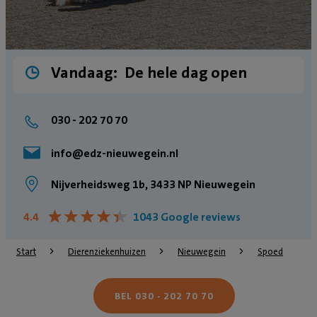
Vandaag:
De hele dag open
030 - 202 70 70
info@edz-nieuwegein.nl
Nijverheidsweg 1b, 3433 NP Nieuwegein
★
★
★
★
★
★
★
★
★
★
4.4
1043 Google reviews
Start
Dierenziekenhuizen
Nieuwegein
Spoed
BEL 030 - 202 70 70