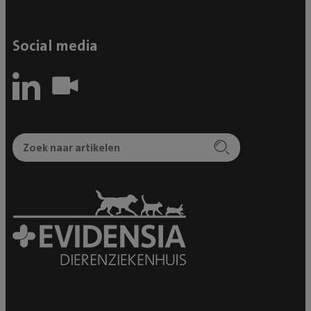
verantwoordelijk voor een reservepotje voor de zorg
voor je dieren. Als je dat niet kunt missen of betalen,
Social media
dan moet je een goede verzekering afsluiten of niet
aan dieren beginnen. De diagnose kwam sneller dan
wij hadden verwacht en Kenzo werd dezelfde dag nog
geopereerd. We mochten hem een dag later bezoeken
en wat een verschil met hoe we hem brachten! Wel
zagen we dat hij stress had, maar dat is niet zo gek in
een vreemde omgeving als je eigenlijk nooit bij de
dierenarts kwam. Dat baarde ons wel zorgen. De
volgende dag bleek ook dat hij wat koorts
ontwikkelde en niet wilde eten. Er werd goed voor
hem gezorgd maar uiteindelijk besloten wij dat we
hem liever thuis zouden willen zien herstellen gezien
zijn stress. We maakten een afspraak voor de dag
erna om Kenzo op te halen en het team heeft ons