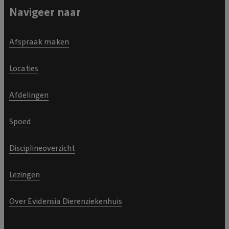
hoe we hem moesten voeden via de sonde. We
Navigeer naar
mochten zelfs achter even kijken hoe het moest. We
zagen ook hoe liefdevol het opnameteam met onze
Afspraak maken
kat omging: hij had echt wat harten gestolen. Thuis
begon onze grote vriend meteen weer te eten.
Locaties
Inmiddels is hij gecheckt door onze eigen dierenarts en
nog herstellende, zonder sonde en weer heerlijk in zijn
Afdelingen
eigen mandje. Nogmaals heel veel dank voor alle
zorgen, we zijn jullie heel erg dankbaar!
Spoed
Disciplineoverzicht
Lezingen
Over Evidensia Dierenziekenhuis