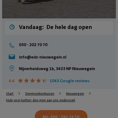
Vandaag:
De hele dag open
030 - 202 70 70
info@edz-nieuwegein.nl
Nijverheidsweg 1b, 3433 NP Nieuwegein
★
★
★
★
★
★
★
★
★
★
4.4
1043 Google reviews
Start
Dierenziekenhuizen
Nieuwegein
Hulp voor katten: doe mee aan ons onderzoek
BEL 030 - 202 70 70