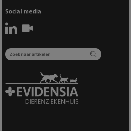
voor je dieren. Als je dat niet kunt missen of betalen,
Social media
dan moet je een goede verzekering afsluiten of niet
aan dieren beginnen. De diagnose kwam sneller dan
wij hadden verwacht en Kenzo werd dezelfde dag nog
geopereerd. We mochten hem een dag later bezoeken
en wat een verschil met hoe we hem brachten! Wel
zagen we dat hij stress had, maar dat is niet zo gek in
een vreemde omgeving als je eigenlijk nooit bij de
dierenarts kwam. Dat baarde ons wel zorgen. De
volgende dag bleek ook dat hij wat koorts
ontwikkelde en niet wilde eten. Er werd goed voor
hem gezorgd maar uiteindelijk besloten wij dat we
hem liever thuis zouden willen zien herstellen gezien
zijn stress. We maakten een afspraak voor de dag
erna om Kenzo op te halen en het team heeft ons
goed begeleid. We kregen uitleg over alle medicatie,