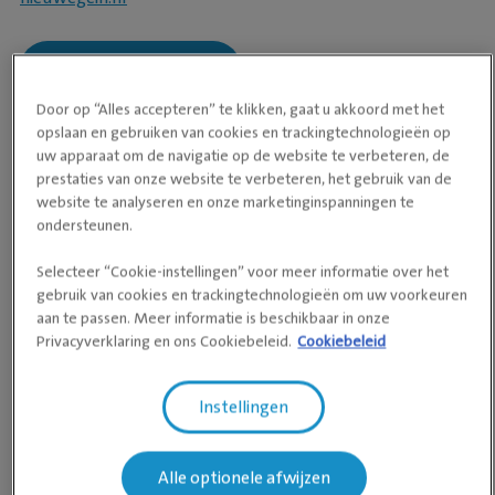
LEES MEER
Door op “Alles accepteren” te klikken, gaat u akkoord met het
opslaan en gebruiken van cookies en trackingtechnologieën op
uw apparaat om de navigatie op de website te verbeteren, de
Openingstijden
prestaties van onze website te verbeteren, het gebruik van de
website te analyseren en onze marketinginspanningen te
ondersteunen.
Maandag
De hele dag open
Selecteer “Cookie-instellingen” voor meer informatie over het
Dinsdag
De hele dag open
gebruik van cookies en trackingtechnologieën om uw voorkeuren
aan te passen. Meer informatie is beschikbaar in onze
Woensdag
De hele dag open
Privacyverklaring en ons Cookiebeleid.
Cookiebeleid
Donderdag
De hele dag open
Vrijdag
De hele dag open
Instellingen
Zaterdag
De hele dag open
Alle optionele afwijzen
Zondag
De hele dag open