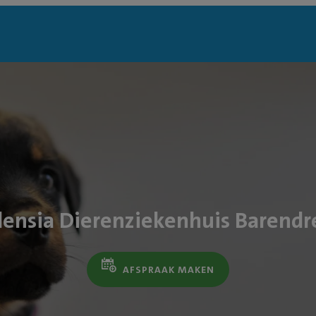
densia Dierenziekenhuis Barendr
AFSPRAAK MAKEN