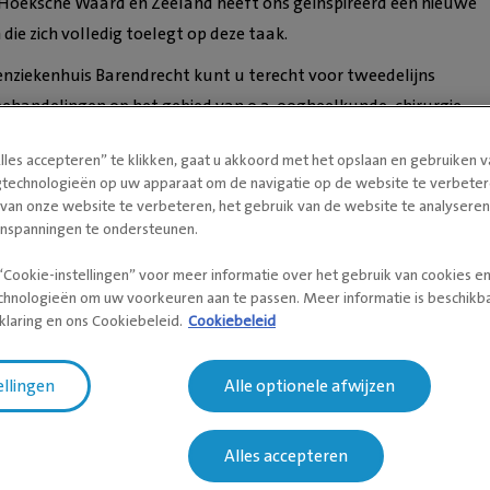
Hoeksche Waard en Zeeland heeft ons geïnspireerd een nieuwe
 die zich volledig toelegt op deze taak.
renziekenhuis Barendrecht kunt u terecht voor tweedelijns
ehandelingen op het gebied van o.a. oogheelkunde, chirurgie,
scopie, echo(cardio)grafie, medische beeldvorming (direct röntg
lles accepteren” te klikken, gaat u akkoord met het opslaan en gebruiken 
ogie, anesthesiologie, kaakchirurgie & Stomatologie en interne
gtechnologieën op uw apparaat om de navigatie op de website te verbeter
 dierenziekenhuis beschikt over een spoedkliniek met een dag- e
 van onze website te verbeteren, het gebruik van de website te analysere
pname/intensive care.
inspanningen te ondersteunen.
informatie
“Cookie-instellingen” voor meer informatie over het gebruik van cookies e
chnologieën om uw voorkeuren aan te passen. Meer informatie is beschikba
ziekenhuis Barendrecht beschikt over ruime parkeergelegenheid 
klaring en ons Cookiebeleid.
Cookiebeleid
★
★
Deborah Leidelmeijer
 goed te bereiken per trein of bus. Barendrecht beschikt over een
ellingen
Alle optionele afwijzen
Mijn teefje 'Lente' kreeg af
n en er is een bushalte voor de deur. Kijk voor de actuele
vrijdag opeens een ontsteki
 een reisplanner.
Alles accepteren
baarmoeder na een bevallin