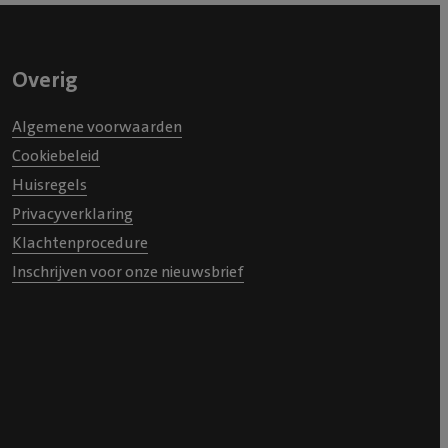
 (die ik
 heel fijn
 dat het
Overig
Ook kregen
er de
Algemene voorwaarden
e kosten.
Cookiebeleid
eer
Huisregels
pgeknapt!
Privacyverklaring
k mee. Alles
Klachtenprocedure
7,- maar
Inschrijven voor onze nieuwsbrief
ieve hondje
maar de
ch niet
ks rondom
eel lief
 vond de