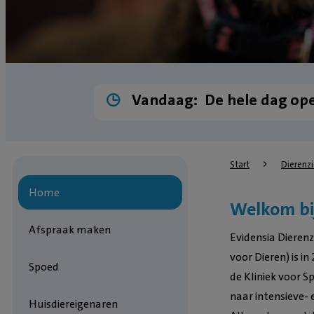
Vandaag:
De hele dag op
Start
Dierenz
Home
Welkom bij
Afspraak maken
Evidensia Dieren
voor Dieren) is i
Spoed
de Kliniek voor 
naar intensieve- 
Huisdiereigenaren