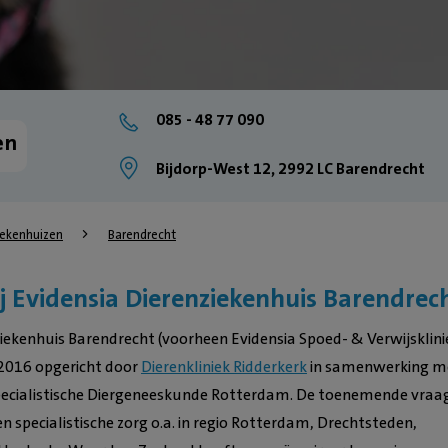
085 - 48 77 090
en
Bijdorp-West 12, 2992 LC Barendrecht
iekenhuizen
Barendrecht
 Evidensia Dierenziekenhuis Barendrec
ziekenhuis Barendrecht (voorheen Evidensia Spoed- & Verwijsklini
n 2016 opgericht door
Dierenkliniek Ridderkerk
in samenwerking m
Specialistische Diergeneeskunde Rotterdam. De toenemende vraa
en specialistische zorg o.a. in regio Rotterdam, Drechtsteden,