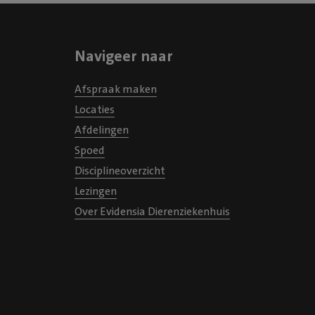
middag een foto van haar op
hierbij geplaatst heb) wat ik
vond want op de foto zag ik
Navigeer naar
weer beter ging met haar. 
we duidelijke informatie ov
Afspraak maken
kwaal, de behandeling en d
Locaties
Een dag later kon ik haar w
Afdelingen
ophalen. Ze was heel erg o
Spoed
De medicijnen kreeg ik gelij
Disciplineoverzicht
bij elkaar kostte het € 1.78
Lezingen
dat heb ik zeker voor mijn l
Over Evidensia Dierenziekenhuis
over. Ik ben niet verzekerd 
verzekering had dit geval to
gedekt want die dekken ni
de bevalling. Iedereen was h
voor haar bij Evidensia en ik