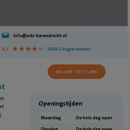
info@edz-barendrecht.nl
★
★
★
★
★
★
★
★
★
★
4.3
1034 Google reviews
BEL 085 - 48 77 090
ht
ek
Openingstijden
et
g
Maandag
De hele dag open
Dinsdag
De hele dag open