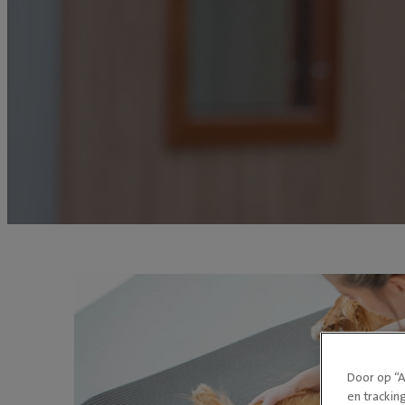
Door op “A
en trackin