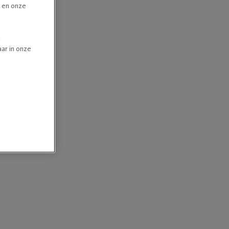
n en onze
n
ar in onze