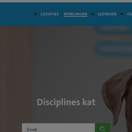
LOCATIES
AFDELINGEN
LEZINGEN
OV
Disciplines kat