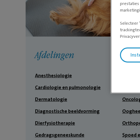
prestaties
marketing
Selecteer 
trackingte
Privacyver
Afdelingen
Inst
Anesthesiologie
Kaakchi
Cardiologie en pulmonologie
Neurolo
Dermatologie
Oncolo
Diagnostische beeldvorming
Ooghee
Dierfysiotherapie
Orthop
Gedragsgeneeskunde
Spoed 