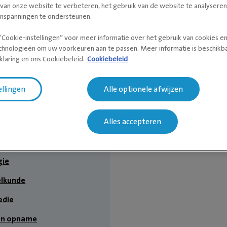
 van onze website te verbeteren, het gebruik van de website te analysere
inspanningen te ondersteunen.
“Cookie-instellingen” voor meer informatie over het gebruik van cookies e
chnologieën om uw voorkeuren aan te passen. Meer informatie is beschikba
klaring en ons Cookiebeleid.
Cookiebeleid
ellingen
Alle optionele afwijzen
Alles accepteren
rurgie en stomatologie
gie en neurochirurgie
gie
lkunde
edie
en opname