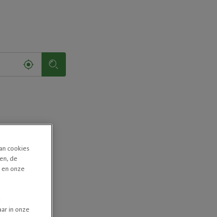
van cookies
en, de
n en onze
n
ar in onze