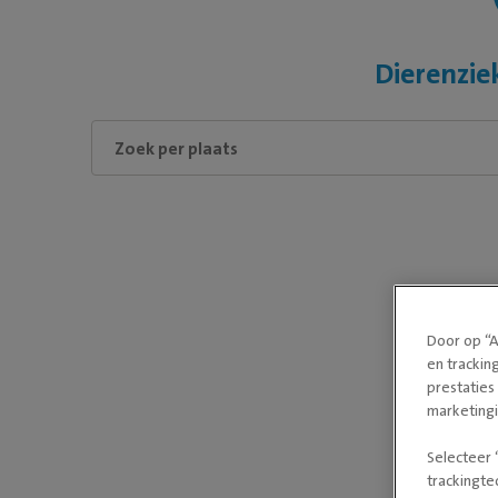
Dierenzie
Door op “A
en trackin
prestaties
marketing
Selecteer 
trackingte