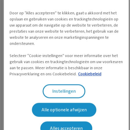
Door op “Alles accepteren” te klikken, gaat u akkoord met het
opslaan en gebruiken van cookies en trackingtechnologieën op
uw apparaat om de navigatie op de website te verbeteren, de
prestaties van onze website te verbeteren, het gebruik van de
Openingstijden
website te analyseren en onze marketinginspanningen te
ondersteunen.
Maandag
De hele dag open
Selecteer “Cookie-instellingen” voor meer informatie over het
Dinsdag
De hele dag open
gebruik van cookies en trackingtechnologieën om uw voorkeuren
aan te passen. Meer informatie is beschikbaar in onze
Woensdag
De hele dag open
Privacyverklaring en ons Cookiebeleid.
Cookiebeleid
Donderdag
De hele dag open
Instellingen
Vrijdag
De hele dag open
Zaterdag
De hele dag open
Alle optionele afwijzen
Zondag
De hele dag open
Alles accepteren