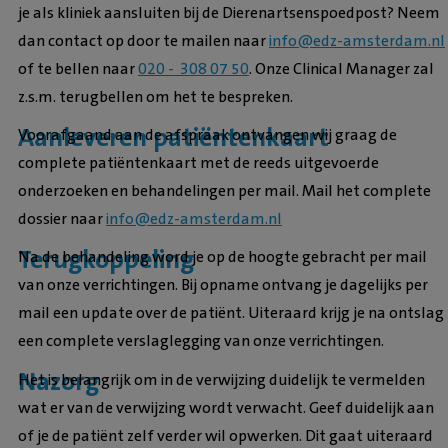
je als kliniek aansluiten bij de Dierenartsenspoedpost? Neem
dan contact op door te mailen naar
info@edz-amsterdam.nl
of te bellen naar
020 - 308 07 50
. Onze Clinical Manager zal
z.s.m. terugbellen om het te bespreken.
Aanleveren patiëntenkaart
Voorafgaand aan de afspraak ontvangen wij graag de
complete patiëntenkaart met de reeds uitgevoerde
onderzoeken en behandelingen per mail. Mail het complete
dossier naar
info@edz-amsterdam.nl
Terugkoppeling
Na de behandeling word je op de hoogte gebracht per mail
van onze verrichtingen. Bij opname ontvang je dagelijks per
mail een update over de patiënt. Uiteraard krijg je na ontslag
een complete verslaglegging van onze verrichtingen.
Nazorg
Het is belangrijk om in de verwijzing duidelijk te vermelden
wat er van de verwijzing wordt verwacht. Geef duidelijk aan
of je de patiënt zelf verder wil opwerken. Dit gaat uiteraard