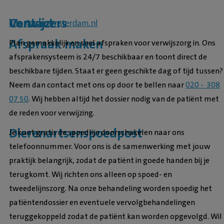
Verwijzers
Contact
info@edz-amsterdam.nl
Afspraak maken
Plan gemakkelijk en snel afspraken voor verwijszorg in. Ons
afsprakensysteem is 24/7 beschikbaar en toont direct de
beschikbare tijden. Staat er geen geschikte dag of tijd tussen?
Neem dan contact met ons op door te bellen naar
020 - 308
07 50
. Wij hebben altijd het dossier nodig van de patiënt met
de reden voor verwijzing.
Dierenartsenspoedpost
Je kunt gratis de spoedlijn doorschakelen naar ons
telefoonnummer. Voor ons is de samenwerking met jouw
praktijk belangrijk, zodat de patiënt in goede handen bij je
terugkomt. Wij richten ons alleen op spoed- en
tweedelijnszorg. Na onze behandeling worden spoedig het
patiëntendossier en eventuele vervolgbehandelingen
teruggekoppeld zodat de patiënt kan worden opgevolgd. Wil