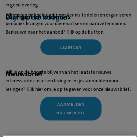
in goed overleg.
Wij vinden het belangrijk om kennis te delen en organiseren
Blijf op de hoogte
Lezingen en webinars
periodiek lezingen voor dierenartsen en paraveterinairen.
Benieuwd naar het aanbod? Klik op de button.
LEZINGEN
Wil je op de hoogte blijven van het laatste nieuws,
Nieuwsbrief
interessante casussen lezingen en je aanmelden voor
lezingen? Klik hier om je op te geven voor onze nieuwsbrief:
AANMELDEN
NIEUWSBRIEF