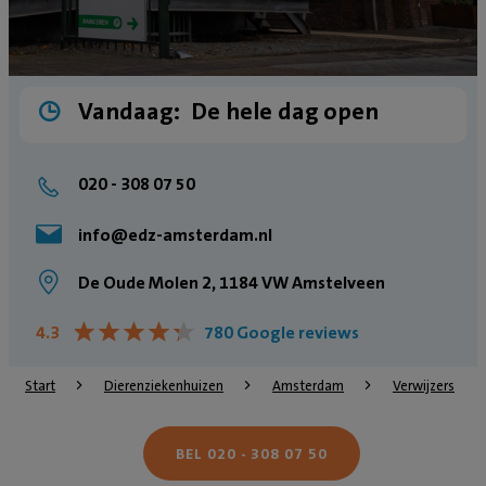
Vandaag:
De hele dag open
020 - 308 07 50
info@edz-amsterdam.nl
De Oude Molen 2, 1184 VW Amstelveen
★
★
★
★
★
★
★
★
★
★
4.3
780 Google reviews
Start
Dierenziekenhuizen
Amsterdam
Verwijzers
BEL 020 - 308 07 50