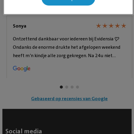
Onze recensies
★
★
★
★
★
★
★
★
★
★
Sonya
Ontzettend dankbaar voor iedereen bij Evidensia ❤️
Ondanks de enorme drukte het afgelopen weekend
heeft m’n kindje alle zorg gekregen. Na 24u niet
geplast te hebben, zijn direct de nodige tests
afgenomen en moest hij twee nachten daar blijven.
De high-tech uitrusting en de vele medewerkers
gaven ons direct het gevoel van rust en veiligheid. We
zijn ook via sms op de hoogte gehouden van zijn
Gebaseerd op recensies van Google
voortgang. Heel erg bedankt voor alle goede zorg ❤️
Social media