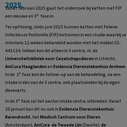
2025.
Vanaf februari 2025 gaat het onderzoek bij katten met FIP
e
een nieuwe en 3
fase in.
Ter opfrissing, sinds juni 2023 kunnen katten met Feliene
Infectieuze Peritonitis (FIP) instromen in een studie waarbij ze
minstens 12 weken behandeld worden met het middel GS-
441524. Initieel kon dit alleen in 3 centra, nl. de
Universiteitskliniek voor Gezelschapsdieren
in Utrecht,
AniCura Haaglanden
en
Evidensia Dierenziekenhuis Arnhem
.
e
In de 2
fase kon de follow-up van de behandeling, na een
intake in één van de 3 centra, ook plaatsvinden bij de eigen
dierenarts.
e
In de 3
fase zal het aantal intake centra uitbreiden. Vanaf
20 januari kan dit nu ook in
Evidensia Dierenziekenhuis
Barendrecht
, het
Medisch Centrum voor Dieren
(Amsterdam),
AniCura de Tweede Lijn
(Zwolle),
de