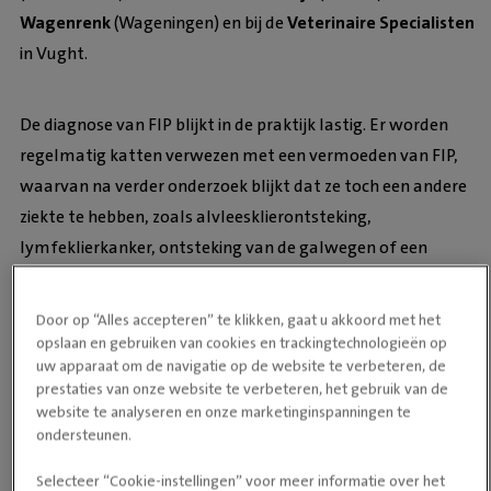
Wagenrenk
(Wageningen) en bij de
Veterinaire Specialisten
in Vught.
De diagnose van FIP blijkt in de praktijk lastig. Er worden
regelmatig katten verwezen met een vermoeden van FIP,
waarvan na verder onderzoek blijkt dat ze toch een andere
ziekte te hebben, zoals alvleesklierontsteking,
lymfeklierkanker, ontsteking van de galwegen of een
septische buikvliesontsteking. Als deze katten FIP medicatie
zouden krijgen, zijn ze daarmee niet geholpen. Het is
Door op “Alles accepteren” te klikken, gaat u akkoord met het
belangrijk om GS-441524 uitsluitend in te zetten bij bewezen
opslaan en gebruiken van cookies en trackingtechnologieën op
uw apparaat om de navigatie op de website te verbeteren, de
FIP omdat er net zoals bij alle antimicrobiële middelen, bij
prestaties van onze website te verbeteren, het gebruik van de
gebruik geselecteerd wordt op resistentie bij het Corona virus
website te analyseren en onze marketinginspanningen te
- de veroorzaker van FIP - tegen dit antivirale middel. Dit zou
ondersteunen.
betekenen dat het middel niet meer werkzaam zou zijn in de
Selecteer “Cookie-instellingen” voor meer informatie over het