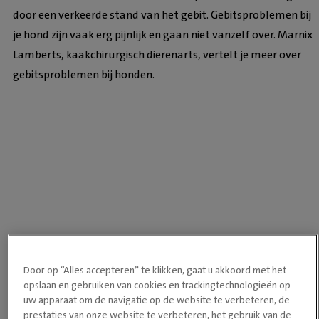
door een verkeerde stand van het gebit. Gebitsproblemen bij
je hond zijn vaak erg pijnlijk en gaan niet vanzelf over. Marnix
Lamberts, kaakchirurgisch dierenarts, vertelt je meer over
gebitsproblemen bij honden.
Door op “Alles accepteren” te klikken, gaat u akkoord met het
opslaan en gebruiken van cookies en trackingtechnologieën op
uw apparaat om de navigatie op de website te verbeteren, de
TERUG NAAR
prestaties van onze website te verbeteren, het gebruik van de