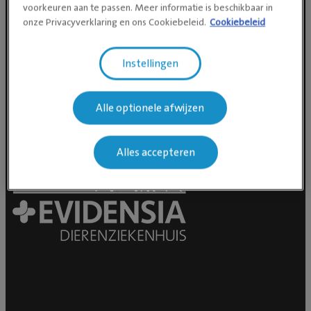
voorkeuren aan te passen. Meer informatie is beschikbaar in
Social media
onze Privacyverklaring en ons Cookiebeleid.
Cookiebeleid
Instellingen
Alle optionele afwijzen
Alles accepteren