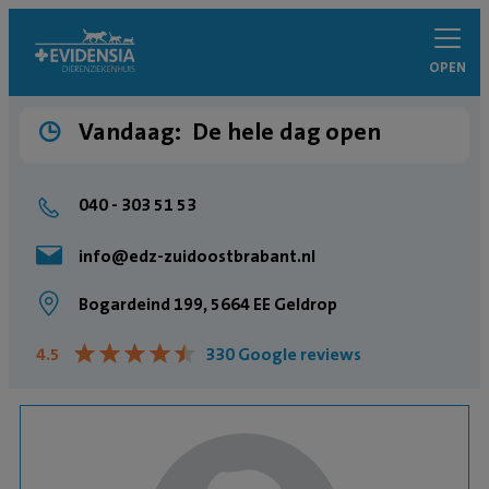
OPEN
Vandaag:
De hele dag open
040 - 303 51 53
info@edz-zuidoostbrabant.nl
Bogardeind 199, 5664 EE Geldrop
★
★
★
★
★
★
★
★
★
★
4.5
330 Google reviews