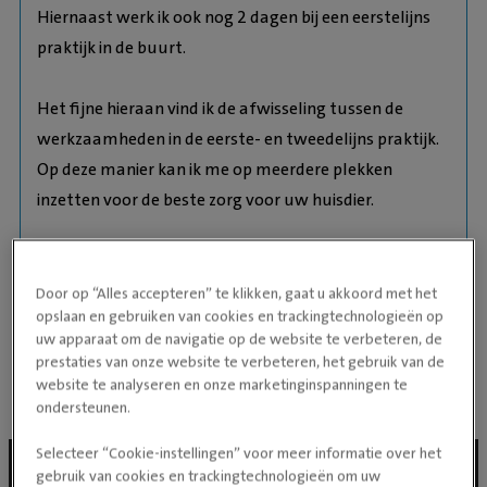
Hiernaast werk ik ook nog 2 dagen bij een eerstelijns
praktijk in de buurt.
Het fijne hieraan vind ik de afwisseling tussen de
werkzaamheden in de eerste- en tweedelijns praktijk.
Op deze manier kan ik me op meerdere plekken
inzetten voor de beste zorg voor uw huisdier.
Buiten het werk houd ik me veel bezig met
hondengedrag en sinds 2025 ben ik ook gediplomeerd
Door op “Alles accepteren” te klikken, gaat u akkoord met het
opslaan en gebruiken van cookies en trackingtechnologieën op
hondengedragsdeskundige, iets wat ik ook met veel
uw apparaat om de navigatie op de website te verbeteren, de
liefde en plezier doe.
prestaties van onze website te verbeteren, het gebruik van de
website te analyseren en onze marketinginspanningen te
ondersteunen.
Selecteer “Cookie-instellingen” voor meer informatie over het
gebruik van cookies en trackingtechnologieën om uw