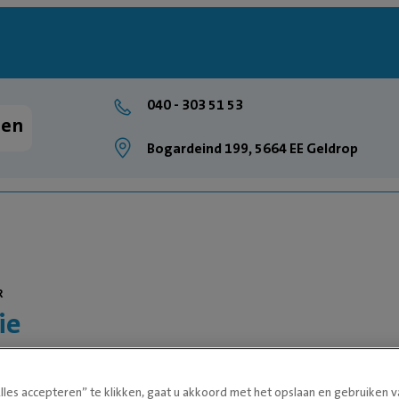
040 - 303 51 53
pen
Bogardeind 199, 5664 EE Geldrop
R
ie
lles accepteren” te klikken, gaat u akkoord met het opslaan en gebruiken 