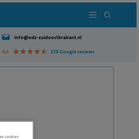
info@edz-zuidoostbrabant.nl
★
★
★
★
★
★
★
★
★
★
4.5
329 Google reviews
van cookies