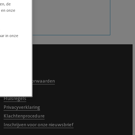
en, de
n en onze
n
ar in onze
Overig
Algemene voorwaarden
Cookiebeleid
Huisregels
Privacyverklaring
Klachtenprocedure
Inschrijven voor onze nieuwsbrief