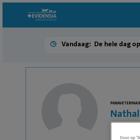
Vandaag:
De hele dag o
PARAVETERINAI
Nathal
Door op “A