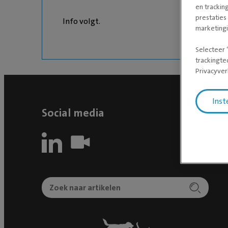
en trackin
prestaties
Info volgt.
marketing
Selecteer 
trackingte
Privacyver
Inst
Social media