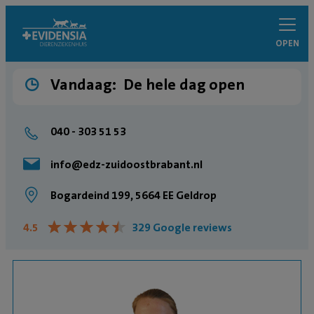
OPEN
Vandaag:
De hele dag open
040 - 303 51 53
info@edz-zuidoostbrabant.nl
Bogardeind 199, 5664 EE Geldrop
★
★
★
★
★
★
★
★
★
★
4.5
329 Google reviews