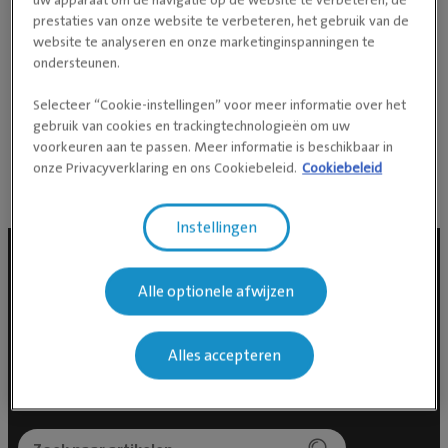
prestaties van onze website te verbeteren, het gebruik van de
borreldates gepland met vrienden en familie.
website te analyseren en onze marketinginspanningen te
Ik ben opgegroeid met honden in huis. Momenteel
ondersteunen.
hebben we 2 konijntjes, maar na het overlijden van
Selecteer “Cookie-instellingen” voor meer informatie over het
onze laatste hond blijft het toch kriebelen om weer
gebruik van cookies en trackingtechnologieën om uw
een nieuw lid op te nemen in ons gezin!
voorkeuren aan te passen. Meer informatie is beschikbaar in
onze Privacyverklaring en ons Cookiebeleid.
Cookiebeleid
Instellingen
Alle optionele afwijzen
Social media
Alles accepteren