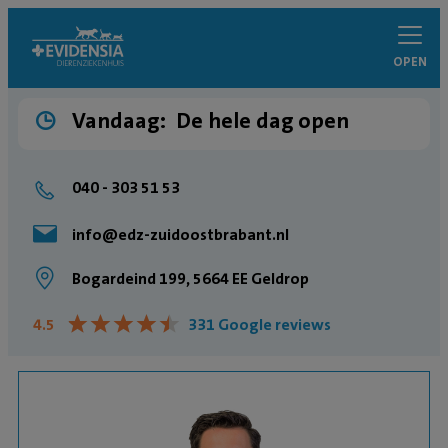
OPEN
Vandaag:
De hele dag open
040 - 303 51 53
info@edz-zuidoostbrabant.nl
Bogardeind 199, 5664 EE Geldrop
★
★
★
★
★
★
★
★
★
★
4.5
331 Google reviews