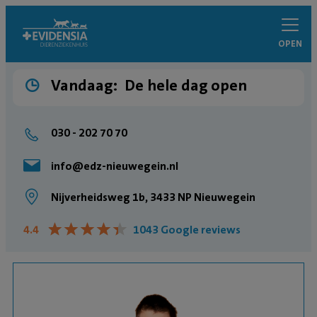
OPEN
Vandaag:
De hele dag open
030 - 202 70 70
info@edz-nieuwegein.nl
Nijverheidsweg 1b, 3433 NP Nieuwegein
★
★
★
★
★
★
★
★
★
★
4.4
1043 Google reviews