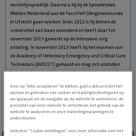
eerstelijnspraktijk. Daarna is hij bij de Spoedkliniek
Midden Nederland aan de Faculteit Diergeneeskunde
in Utrecht gaan werken. Sinds 2012 is hij binnen de
universiteit van baan veranderd en heeft daar tot
november 2017 gewerkt op de intensieve zorg
afdeling. In november 2013 heeft hij het examen van
de Academy of Veterinary Emergency and Critical Care
Technicians (AVECCT) gehaald en mag zich sindsdien
Veterinary Technician Specialist noemen in de
Emergency and Critical Care (VTS ECC). Sinds
Door op “Alles accepteren” te klikken, gaat u akkoord met het
november 2017 is hij werkzaam voor Evidensia waar
opslaan en gebruiken van cookies en trackingtechnologieën op
hij voor de Evidensia Academy en in de verschillende
uw apparaat om de navigatie op de website te verbeteren, de
prestaties van onze website te verbeteren, het gebruik van de
dierenziekenhuizen werkt.
website te analyseren en onze marketinginspanningen te
ondersteunen.
Selecteer “Cookie-instellingen” voor meer informatie over het