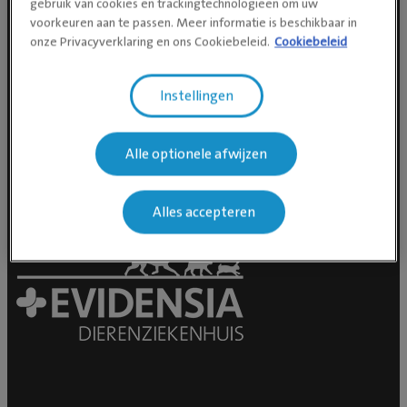
gebruik van cookies en trackingtechnologieën om uw
voorkeuren aan te passen. Meer informatie is beschikbaar in
onze Privacyverklaring en ons Cookiebeleid.
Cookiebeleid
Social media
Instellingen
Alle optionele afwijzen
Alles accepteren