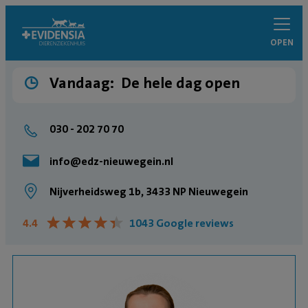
OPEN
Vandaag:
De hele dag open
030 - 202 70 70
info@edz-nieuwegein.nl
Nijverheidsweg 1b, 3433 NP Nieuwegein
★
★
★
★
★
★
★
★
★
★
4.4
1043 Google reviews