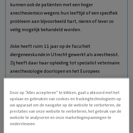
kunnen ook de patiënten met een hoger
anesthesierisico wegens hun leeftijd of een specifiek
probleem aan bijvoorbeeld hart, nieren of lever zo
veilig mogelijk behandeld worden.
Jiske heeft ruim 11 jaar op de faculteit
diergeneeskunde in Utrecht gewerkt als anesthesist.
Zij heeft daar haar opleiding tot specialist veterinaire
anesthesiologie doorlopen en het Europees
specialistenexamen inmiddels voor de helft behaald.
Door op “Alles accepteren” te klikken, gaat u akkoord met het
In haar vrije tijd is ze het liefst veel buiten, weer of
opslaan en gebruiken van cookies en trackingtechnologieën op
geen weer. Met twee jonge kinderen, een hond en twee
uw apparaat om de navigatie op de website te verbeteren, de
prestaties van onze website te verbeteren, het gebruik van de
paarden is daar ook altijd genoeg te doen en te
website te analyseren en onze marketinginspanningen te
beleven.
ondersteunen.