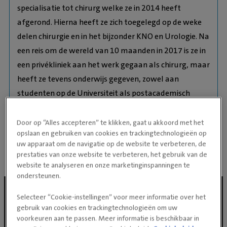
specialisatie tot chirurg welke ze in 2014 heeft
afgerond. Hierna heeft ze zich toegelegd op de weke
delen chirurgie en in het bijzonder KNO en Urologie. Na
een reis om de wereld van 10 maanden in 2017 is ze in
een privékliniek aan het werk gegaan als chirurg, maar
heeft ze tevens onderwijs gegeven, zowel aan
studenten op de Universiteit als postacademisch
onderwijs voor dierenartsen. Haar
patiëntgerelateerde werk bestaat uit een combinatie
Door op “Alles accepteren” te klikken, gaat u akkoord met het
opslaan en gebruiken van cookies en trackingtechnologieën op
het draaien van poli, opereren en scopiëren.
uw apparaat om de navigatie op de website te verbeteren, de
prestaties van onze website te verbeteren, het gebruik van de
website te analyseren en onze marketinginspanningen te
ondersteunen.
Selecteer “Cookie-instellingen” voor meer informatie over het
gebruik van cookies en trackingtechnologieën om uw
Social media
voorkeuren aan te passen. Meer informatie is beschikbaar in