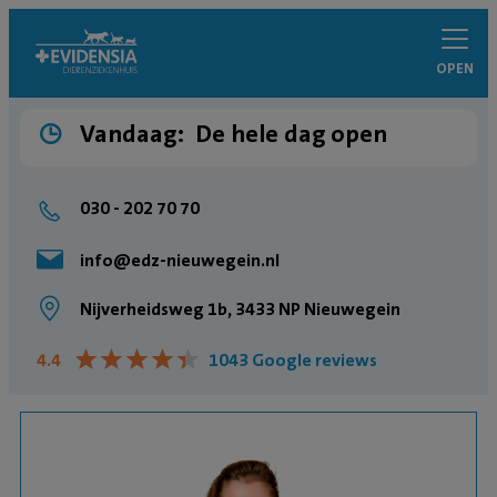
OPEN
Vandaag:
De hele dag open
030 - 202 70 70
info@edz-nieuwegein.nl
Nijverheidsweg 1b, 3433 NP Nieuwegein
★
★
★
★
★
★
★
★
★
★
4.4
1043 Google reviews