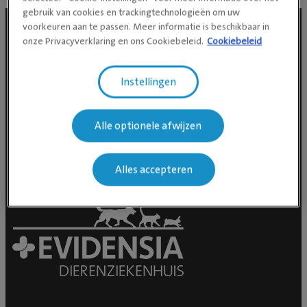
gebruik van cookies en trackingtechnologieën om uw
voorkeuren aan te passen. Meer informatie is beschikbaar in
onze Privacyverklaring en ons Cookiebeleid.
Cookiebeleid
Social media
Instellingen
Alle optionele afwijzen
Alles accepteren