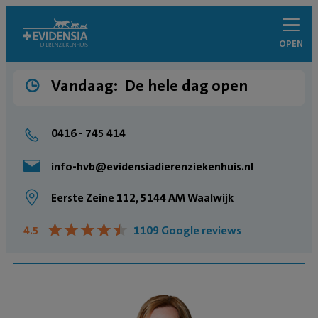
OPEN
Vandaag:
De hele dag open
0416 - 745 414
info-hvb@evidensiadierenziekenhuis.nl
Eerste Zeine 112, 5144 AM Waalwijk
★
★
★
★
★
★
★
★
★
★
4.5
1109 Google reviews