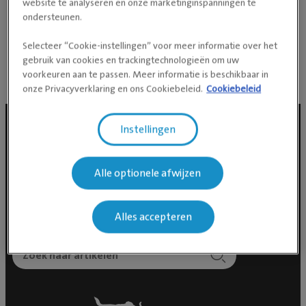
website te analyseren en onze marketinginspanningen te
In mijn vrije tijd hou ik me ook bezig met dieren. Thuis
ondersteunen.
lopen er 2 konijnen rond, Fred en Dora. Daarnaast vind
Selecteer “Cookie-instellingen” voor meer informatie over het
ik het leuk om dieren (in het wild) te fotograferen.
gebruik van cookies en trackingtechnologieën om uw
voorkeuren aan te passen. Meer informatie is beschikbaar in
onze Privacyverklaring en ons Cookiebeleid.
Cookiebeleid
Instellingen
Social media
Alle optionele afwijzen
Alles accepteren