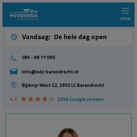
OPEN
Vandaag:
De hele dag open
085 - 48 77 090
info@edz-barendrecht.nl
Bijdorp-West 12, 2992 LC Barendrecht
★
★
★
★
★
★
★
★
★
★
4.3
1036 Google reviews