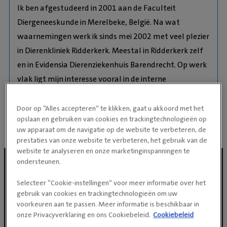
Ik ben afgestudeerd in 2001 aan de Faculteit
Diergeneeskunde in Merelbeke, België. Na wat
waarnemingen werk ik sinds mei 2002 met veel plezier
in Dierenkliniek Ridderkerk. Meestal in Ridderkerk zelf
en in Evidensia Dierenziekenhuis Barendrecht. Op werk
vlak ligt mijn interesse vooral in de interne
geneeskunde. In mijn vrije tijd hou ik van reizen,
hardlopen en fotograferen.
Door op “Alles accepteren” te klikken, gaat u akkoord met het
opslaan en gebruiken van cookies en trackingtechnologieën op
uw apparaat om de navigatie op de website te verbeteren, de
prestaties van onze website te verbeteren, het gebruik van de
website te analyseren en onze marketinginspanningen te
ondersteunen.
Selecteer “Cookie-instellingen” voor meer informatie over het
Social media
gebruik van cookies en trackingtechnologieën om uw
voorkeuren aan te passen. Meer informatie is beschikbaar in
onze Privacyverklaring en ons Cookiebeleid.
Cookiebeleid