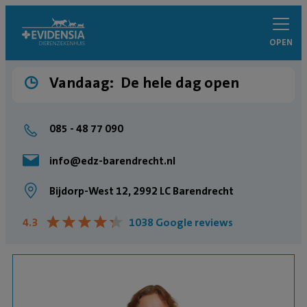
OPEN
Vandaag:
De hele dag open
085 - 48 77 090
info@edz-barendrecht.nl
Bijdorp-West 12, 2992 LC Barendrecht
★
★
★
★
★
★
★
★
★
★
4.3
1038 Google reviews