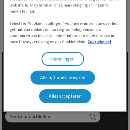
toen mijn eigen kat in 2018 succesvol chemotherapie
website te analyseren en onze marketinginspanningen te
ondersteunen.
kreeg. Dit vormt voor mij een extra drijfveer om
samen met u de best passende zorg te bieden aan uw
Selecteer “Cookie-instellingen” voor meer informatie over het
dier.
gebruik van cookies en trackingtechnologieën om uw
voorkeuren aan te passen. Meer informatie is beschikbaar in
onze Privacyverklaring en ons Cookiebeleid.
Cookiebeleid
Instellingen
Social media
Alle optionele afwijzen
Alles accepteren