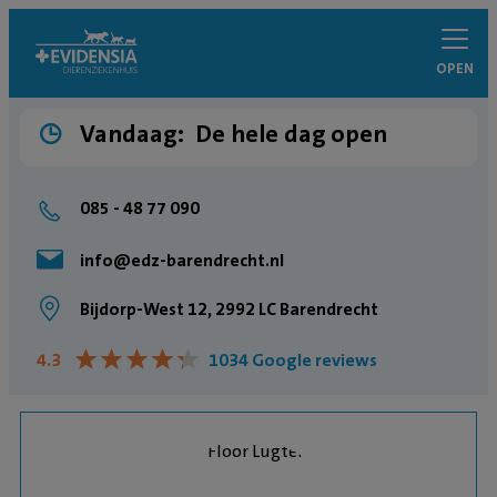
OPEN
Vandaag:
De hele dag open
085 - 48 77 090
info@edz-barendrecht.nl
Bijdorp-West 12, 2992 LC Barendrecht
★
★
★
★
★
★
★
★
★
★
4.3
1034 Google reviews