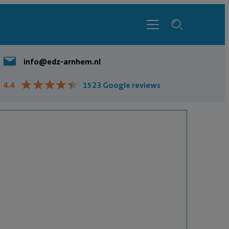
info@edz-arnhem.nl
★
★
★
★
★
★
★
★
★
★
4.4
1523 Google reviews