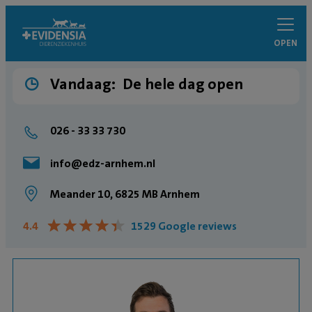
OPEN
Vandaag:
De hele dag open
026 - 33 33 730
info@edz-arnhem.nl
Meander 10, 6825 MB Arnhem
★
★
★
★
★
★
★
★
★
★
4.4
1529 Google reviews