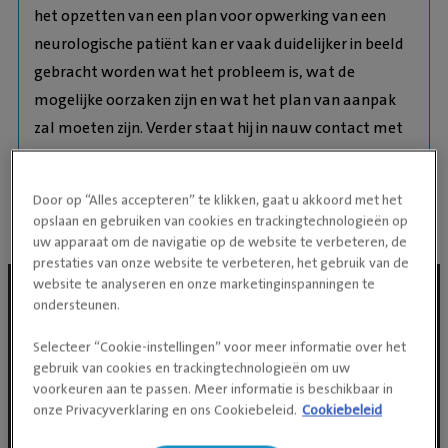
het
opzetten van een plan voor opwerking van een
neurologische patiënt kan er vaak
duidelijker in beeld
gebracht worden wat het probleem is, wat de
mogelijke
oorzaken zijn en wat het plan van aanpak
zal moeten zijn. Verder staat hij in nauw
contact met
andere specialisten om patiënten vanuit de praktijk
van goede zorg
te kunnen voorzien.
Door op “Alles accepteren” te klikken, gaat u akkoord met het
opslaan en gebruiken van cookies en trackingtechnologieën op
uw apparaat om de navigatie op de website te verbeteren, de
prestaties van onze website te verbeteren, het gebruik van de
website te analyseren en onze marketinginspanningen te
ondersteunen.
Social media
Selecteer “Cookie-instellingen” voor meer informatie over het
gebruik van cookies en trackingtechnologieën om uw
voorkeuren aan te passen. Meer informatie is beschikbaar in
onze Privacyverklaring en ons Cookiebeleid.
Cookiebeleid